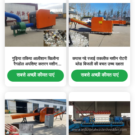
गुड़िया तकिया आलीशान खिलौना
कपास गद्दे रजाई तकलीफ मशीन रोटरी
रैगडोल अपशिष्ट कतरन मशीन
ब्लेड बिजली की बचत उच्च दक्षता
अनुकूलन उपलब्ध रोटरी ब्लेड
सबसे अच्छी कीमत पाएं
सबसे अच्छी कीमत पाएं