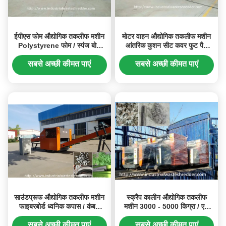
ईपीएस फोम औद्योगिक तकलीफ मशीन
मोटर वाहन औद्योगिक तकलीफ मशीन
Polystyrene फोम / स्पंज बोर्ड
आंतरिक कुशन सीट कवर फुट पैड
कोल्हू
अपशिष्ट पुनर्चक्रण
सबसे अच्छी कीमत पाएं
सबसे अच्छी कीमत पाएं
साउंडप्रूफ औद्योगिक तकलीफ मशीन
स्क्रैप कालीन औद्योगिक तकलीफ
फाइबरबोर्ड ध्वनिक कपास / कंबल
मशीन 3000 - 5000 किग्रा / एच
कटर
एडजस्टेबल कटिंग साइज
सबसे अच्छी कीमत पाएं
सबसे अच्छी कीमत पाएं