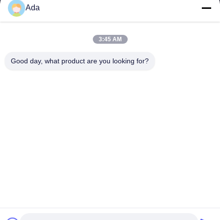
Ada
ईमेल
ada.zhang@jofulindustry.com
3:45 AM
Good day, what product are you looking for?
हमारा पता
पता
नंबर 1 Rd, डोंगज़ू उद्योग क्षेत्र, फूयांग जिला, हांग्जो शहर, चीन, 311400
टेलीफोन
86-571-63559816
गोपनीयता नीति
|
साइटमैप
चीन अच्छा गुणवत्ता औद्योगिक अपशिष्ट कतरन आपूर्तिकर्ता. कॉपीराइट © -2026