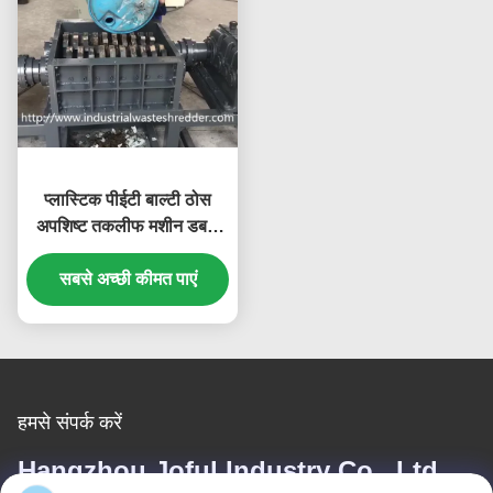
प्लास्टिक पीईटी बाल्टी ठोस
अपशिष्ट तकलीफ मशीन डबल
दस्ता विरोधी जंग
सबसे अच्छी कीमत पाएं
हमसे संपर्क करें
Hangzhou Joful Industry Co., Ltd