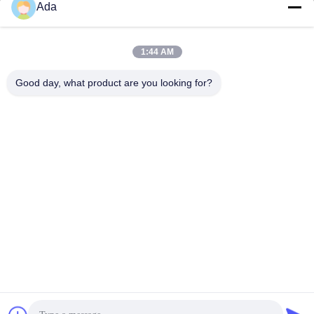
Ada
ईमेल
ada.zhang@jofulindustry.com
1:44 AM
Good day, what product are you looking for?
हमारा पता
पता
नंबर 1 Rd, डोंगज़ू उद्योग क्षेत्र, फूयांग जिला, हांग्जो शहर, चीन, 311400
टेलीफोन
86-571-63559816
गोपनीयता नीति
|
साइटमैप
चीन अच्छा गुणवत्ता औद्योगिक अपशिष्ट कतरन आपूर्तिकर्ता. कॉपीराइट © -2026