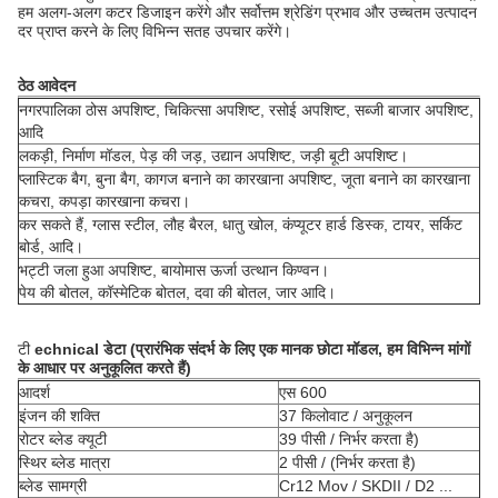
हम अलग-अलग कटर डिजाइन करेंगे और सर्वोत्तम श्रेडिंग प्रभाव और उच्चतम उत्पादन
दर प्राप्त करने के लिए विभिन्न सतह उपचार करेंगे।
ठेठ आवेदन
नगरपालिका ठोस अपशिष्ट, चिकित्सा अपशिष्ट, रसोई अपशिष्ट, सब्जी बाजार अपशिष्ट,
आदि
लकड़ी, निर्माण मॉडल, पेड़ की जड़, उद्यान अपशिष्ट, जड़ी बूटी अपशिष्ट।
प्लास्टिक बैग, बुना बैग, कागज बनाने का कारखाना अपशिष्ट, जूता बनाने का कारखाना
कचरा, कपड़ा कारखाना कचरा।
कर सकते हैं, ग्लास स्टील, लौह बैरल, धातु खोल, कंप्यूटर हार्ड डिस्क, टायर, सर्किट
बोर्ड, आदि।
भट्टी जला हुआ अपशिष्ट, बायोमास ऊर्जा उत्थान किण्वन।
पेय की बोतल, कॉस्मेटिक बोतल, दवा की बोतल, जार आदि।
टी
echnical डेटा (प्रारंभिक संदर्भ के लिए एक मानक छोटा मॉडल, हम विभिन्न मांगों
के आधार पर अनुकूलित करते हैं)
आदर्श
एस 600
इंजन की शक्ति
37 किलोवाट / अनुकूलन
रोटर ब्लेड क्यूटी
39 पीसी / निर्भर करता है)
स्थिर ब्लेड मात्रा
2 पीसी / (निर्भर करता है)
ब्लेड सामग्री
Cr12 Mov / SKDII / D2 ...