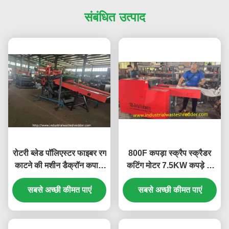
संबंधित उत्पाद
रोटरी ब्लेड पॉलिएस्टर फाइबर रग
800F कपड़ा स्क्रैप स्क्रैडर
काटने की मशीन डैक्रॉन कपास
कटिंग मोटर 7.5KW कपड़े के
फाइबर
लिए छोटे चॉपर मशीन कुचल
सबसे अच्छी कीमत पाएं
इनपुट कन्वेयर 1400*330 मिमी
सबसे अच्छी कीमत पाएं
लंबाई*चौड़ाई बिस्तर चादर
स्क्रैडर