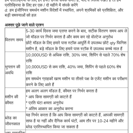
हम प्रतिक्रिया के लिए हर हफ्ते उनसे संपर्क करते हैं, यदि वे स्लिंस रखते हैं तो हम
प्रतिक्रिया के लिए हर एक / दो महीने में संपर्क करेंगे
d: हम इंजीनियर समर्थन मशीन विदेशों में स्थापित, अपने श्रमिकों को प्रशिक्षित, और
बड़ी समस्याओं को हल
अक्सर पूछे जाने वाले प्रश्न
5-30 कार्य दिवस जमा प्राप्त करने के बाद, सटीक वितरण समय आप ले
जो मॉडल पर निर्भर करता है और काम कर रहे वोल्टेज अनुरोध
वितरण समय
छोटे मॉडल के लिए हमारे पास स्टॉक आपूर्ति में उपलब्ध छोटे qty फिनिश
मशीन है, बड़े मॉडल के लिए हमारे पास स्टॉक में उपलब्ध कच्चे माल हैं
10,000USD से अधिक राशि, 30% जमा, शिपिंग से पहले 70% शेष
राशि
भुगतान की
10,000USD से कम राशि, 40% जमा, शिपिंग से पहले 60% शेष
अवधि
राशि
हम समर्थन ग्राहकों खत्म मशीन या तीसरे पक्ष के एजेंट मशीन का परीक्षण
करने के लिए आते हैं
हम अलग अलग मॉडल है, कीमत पर निर्भर करता है
मशीन की
* आप किस सामग्री को काटते हैं
कीमत
* प्रति घंटा क्षमता अनुरोध
* अंतिम आकार का अनुरोध करना
यह निर्भर करता है कि आप किस सामग्री को काटते हैं, आपकी सामग्री
ब्लेड का
साफ है या नहीं और दैनिक कार्य घंटों, आम तौर पर 10-24 महीने और
जीवनकाल
ब्लेड प्रतिस्थापित किया जा सकता है