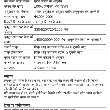
कम करने वाला मॉडल
प्रति काटने का अनुरोध
प्रश्न और उत्तर
100% निरीक्षण और परीक्षण
अनुसंधान एवं विकास
आपके अनुरोध के अनुसार मशीन अनुकूलन कर सकते हैं
चलती चाकू पहिया
Φ600*1200L
बिजली वितरण कैबिनेट
स्वतंत्र वितरण कैबिनेट
इनपुट/आउटपुट बेल्ट की
330/520/720/1200 मिमी
चौड़ाई
इनपुट/आउटपुट बेल्ट की
1400/3000/4000 मिमी, अनुकूलित किया जा सकता है
लंबाई
चलती चाकू
मिश्र धातु उपकरण स्टील,4/68 टुकड़े चाकू
चाकू ठीक करना
मिश्र धातु उपकरण स्टील, 2 टुकड़े चाकू
मुख्य मशीन का आकार
विभिन्न मॉडलों के अनुसार
काटने का आकार
समायोज्य, मिनी 2 मिमी तक
आउटपुट
अधिकतम टन तक
स्थापना
लगभग पूर्ण मशीन वितरण बाहर, बस बेल्ट स्थापित करने की जरूरत है और बिजली
कनेक्ट ठीक हो जाएगा, इसके अलावा हम अपने उपयोगकर्ता maual, स्थापना ड्राइंग
और वीडियो की पेशकश करेंगे,
यदि आवश्यक हो तो, हमारे इंजीनियर विदेशी मशीन स्थापित करने और अपने श्रमिकों
को प्रशिक्षित करने का समर्थन
टिप्स का प्रयोग करना