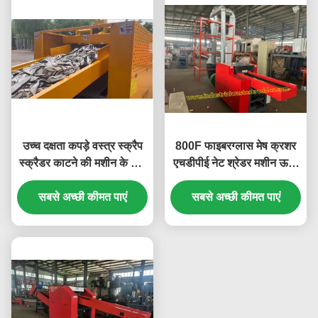
उच्च दक्षता कपड़े वस्त्र स्क्रैप
800F फाइबरग्लास मेष क्रशर
स्क्रैडर काटने की मशीन के लिए
एचडीपीई नेट श्रेडर मशीन ऊर्जा
Rags अंत आकार समायोज्य
की बचत पहनने के प्रतिरोधी
सबसे अच्छी कीमत पाएं
ब्लेड 7.5KW काटने मोटर
सबसे अच्छी कीमत पाएं