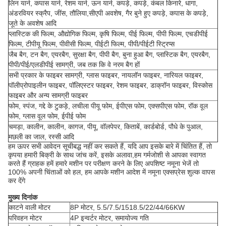
लिन यार्न, कपास यार्न, रेशम यार्न, ऊन यार्न, कपड़े, कपड़े, कंबल किनारे, धागा,
अंडरवियर स्क्रैप, जींस, तौलिया,सीएपी अवशेष, गैर बुने हुए कपड़े, कपास के कपड़े,
जूते के अवशेष आदि
प्लास्टिक की फिल्म, औद्योगिक फिल्म, कृषि फिल्म, पीई फिल्म, पीपी फिल्म, एचडीपीई
फिल्म, टीपीयू फिल्म, पीवीसी फिल्म, पीईटी फिल्म, पीपी/पीईटी स्ट्रिप्स
जैब बैग, टन बैग, एयरबैग, सुरक्षा बैग, पीपी बैग, बुना हुआ बैग, प्लास्टिक बैग, एयरबैग,
पीपी/पीई/एलडीपीई सामग्री, जब तक कि वे नरम बैग हों
सभी प्रकार के फाइबर सामग्री, ग्लास फाइबर, नायलॉन फाइबर, नारियल फाइबर,
पॉलीप्रोपाइलीन फाइबर, पॉलिएस्टर फाइबर, रेशम फाइबर, डाक्रॉन फाइबर, विस्कोस
फाइबर और अन्य सामग्री फाइबर
फोम, स्पंज, गद्दे के टुकड़े, लचीला पीयू फोम, ईपीएस फोम, एक्सपीएस फोम, रॉक वूल
फोम, ग्लास वूल फोम, ईपीई फोम
चमड़ा, कालीन, कालीन, कागज, पीयू, वॉलपेपर, किताबें, कार्डबोर्ड, पौधे के पुआल,
मछली का जाल, रस्सी आदि
हम ऊपर सभी आवेदन सूचीबद्ध नहीं कर सकते हैं, यदि आप इसके बारे में चिंतित हैं, तो
कृपया हमारी बिक्री के साथ जांच करें, इसके अलावा,हम गर्मजोशी से आपका स्वागत
करते हैं ग्राहक हमें हमारे मशीन पर परीक्षण करने के लिए अपशिष्ट नमूना भेजें तो
100% अपनी चिंताओं को हल, हम आपके मशीन आदेश में नमूना एक्सप्रेस शुल्क वापस
कर देंगे
मुख्य दिनांक
काटने वाली मोटर
8P मोटर, 5.5/7.5/1518.5/22/44/66KW
परिवहन मोटर
4P इन्वर्टर मोटर, समायोज्य गति