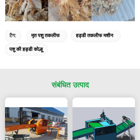
टैग:
मृत पशु तकलीफ
हड्डी तकलीफ मशीन
पशु की हड्डी कोल्हू
संबंधित उत्पाद