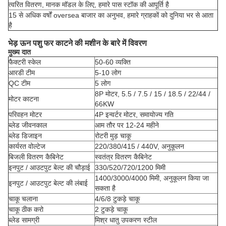
त्वरित वितरण, मानक मॉडल के लिए, हमारे पास स्टॉक की आपूर्ति है
15 से अधिक वर्षों oversea बाजार का अनुभव, हमारे ग्राहकों को दुनिया भर से आता
है
भेड़ ऊन पशु फर काटने की मशीन के बारे में विवरण
मुख्य दात
फैक्टरी स्केल
50-60 व्यक्ति
आरडी टीम
5-10 लोग
QC टीम
5 लोग
8P मोटर, 5.5 / 7.5 / 15 / 18.5 / 22/44 /
मोटर काटना
66KW
परिवहन मोटर
4P इन्वर्टर मोटर, समायोज्य गति
ब्लेड जीवनकाल
आम तौर पर 12-24 महीने
ब्लेड डिजाइन
रोटरी मुड़ चाकू
कार्यरत वोल्टेज
220/380/415 / 440V, अनुकूलन
बिजली वितरण कैबिनेट
स्वतंत्र वितरण कैबिनेट
इनपुट / आउटपुट बेल्ट की चौड़ाई
330/520/720/1200 मिमी
1400/3000/4000 मिमी, अनुकूलन किया जा
इनपुट / आउटपुट बेल्ट की लंबाई
सकता है
चाकू चलाना
4/6/8 टुकड़े चाकू
चाकू ठीक करो
2 टुकड़े चाकू
ब्लेड सामग्री
मिश्र धातु उपकरण स्टील