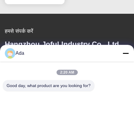
हमसे संपर्क करें
Hangzhou Joful Industry Co., Ltd
Ada
ईमेल
ada.zhang@jofulindustry.com
2:20 AM
Good day, what product are you looking for?
हमारा पता
पता
नंबर 1 Rd, डोंगज़ू उद्योग क्षेत्र, फूयांग जिला, हांग्जो शहर, चीन, 311400
टेलीफोन