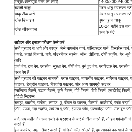
इनपुट/आउटपुट बेल्ट की लंबाई
1400/3000/4000 मिमी
चलती चाकू
मिश्र धातु उपकरण स्टी
चाकू ठीक करो
मिश्र धातु उपकरण स्टी
ब्लेड डिजाइन
घूमता हुआ चाकू
10-24 महीने इस बात पर
ब्लेड जीवनकाल
काम के घंटे
आवेदन और इसका परीक्षण कैसे करें
सभी प्रकार के धागे और वस्त्र, जैसे नायलॉन यार्न, पॉलिएस्टर यार्न, विस्कोस यार्न, फ्
कपड़े, रजाई किनारों, धागे, अंडरवियर स्क्रैप, जींस, तौलिया, टोपी स्क्रैप, गैर -बुन
आदि
जंबो बैग, टन बैग, एयरबैग, सुरक्षा बैग, पीपी बैग, बुने हुए बैग, प्लास्टिक बैग, एयरब
नरम बैग हैं
सभी प्रकार की फाइबर सामग्री, ग्लास फाइबर, नायलॉन फाइबर, नारियल फाइबर, प
फाइबर, डैक्रॉन फाइबर, विस्कोस फाइबर, और अन्य सामग्री फाइबर
प्लास्टिक फिल्में, उद्योग फिल्में, कृषि फिल्में, पीई फिल्में, पीपी फिल्में, एचडीपीई फिल्में,
पीईटी स्ट्रिप्स
चमड़ा, कालीन, गलीचा, कागज, पु, दीवार के कागज, किताबें, कार्डबोर्ड, प्लांट स्ट्र
फोम, स्पंज, गद्दा स्क्रैप, लचीला पु फोम, ईपीएस फोम, एक्सपीएस फोम, रॉक वूल फो
यदि आप मशीन के काम करने के प्रदर्शन के बारे में चिंता करते हैं, तो हम गर्मजो
करते हैं
हम अपशिष्ट नमूना तैयार करते हैं, वीडियो कॉल खोलते हैं, हम आपको कारखाने के च