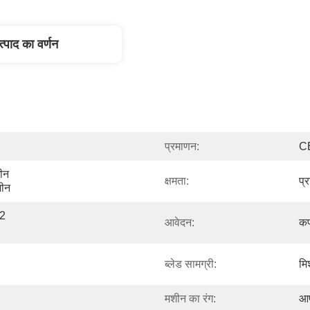
त्पाद का वर्णन
प्रमाणन:
C
ीन 
क्षमता:
प्
शीन
2 
आवेदन:
कप
ब्लेड सामग्री:
मि
मशीन का रंग:
आप