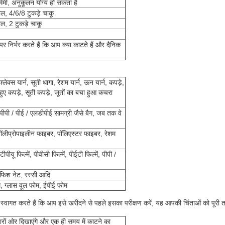
, अनुकूलन योग्य हो सकता है
ल, 4/6/8 टुकड़े चाकू
ल, 2 टुकड़े चाकू
 निर्भर करते हैं कि आप क्या काटते हैं और दैनिक
लेक्स यार्न, सूती धागा, रेशम यार्न, ऊन यार्न, कपड़े,
े हुए कपड़े, सूती कपड़े, जूतों का बचा हुआ कचरा
ैग, पीपी / पीई / एलडीपीई सामग्री जैसे बैग, जब तक वे
ॉलीप्रोपाइलीन फाइबर, पॉलिएस्टर फाइबर, रेशम
 टीपीयू फिल्में, पीवीसी फिल्में, पीईटी फिल्में, पीपी /
ॉ, फिश नेट, रस्सी आदि
म, ग्लास वूल फोम, ईपीई फोम
शी से स्वागत करते हैं कि आप इसे खरीदने से पहले इसका परीक्षण करें, यह आपकी चिंताओं को प
ारों ओर दिखाएंगे और एक ही समय में काटने का