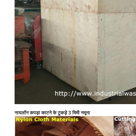
नायलॉन कपड़ा काटने के टुकड़े 3 मिमी नमूना