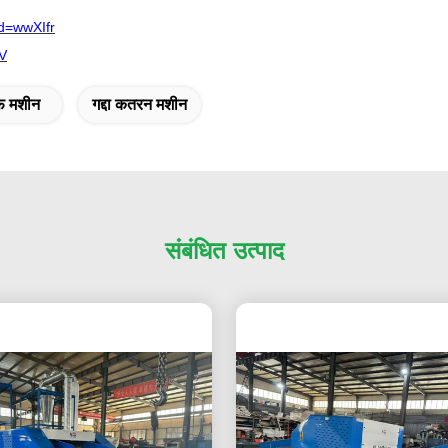
d=wwXIfr
V
फ मशीन
गद्दा कतरन मशीन
संबंधित उत्पाद