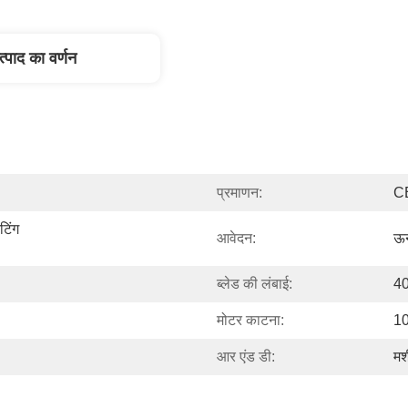
त्पाद का वर्णन
प्रमाणन:
C
िंग 
आवेदन:
ऊन
ब्लेड की लंबाई:
40
मोटर काटना:
1
आर एंड डी:
मश